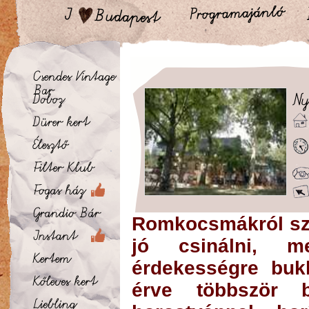
Romkocsmákról szól
jó csinálni, m
érdekességre buk
érve többször b