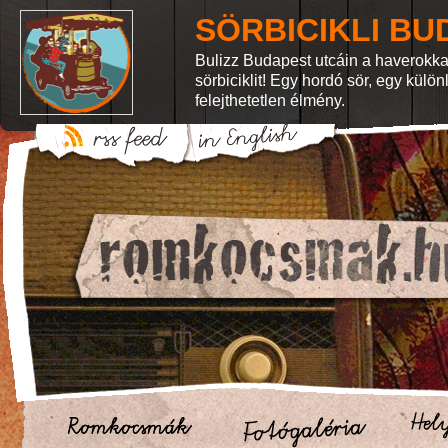
SÖRBICIKLI BU
Bulizz Budapest utcáin a haverokka
sörbiciklit! Egy hordó sör, egy külö
felejthetetlen élmény.