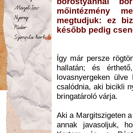
borostyánnal bo
mőintézmény meg
megtudjuk: ez biz
később pedig csend
Így már persze rögtön
hallatán; és érthető
lovasnyergeken ülve 
csalódnia, aki bicikli
bringatároló várja.
Aki a Margitszigeten 
annak javasoljuk, ho