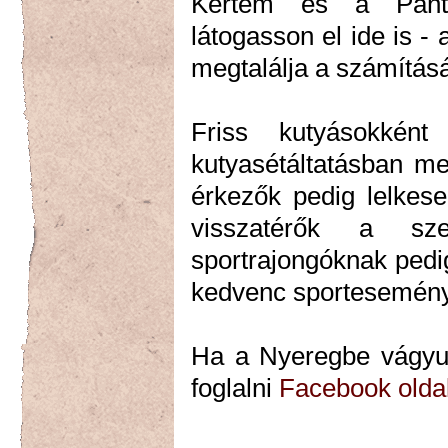
Kertem és a Pántl
látogasson el ide is -
megtalálja a számítását
Friss kutyásokként
kutyasétáltatásban me
érkezők pedig lelkese
visszatérők a sze
sportrajongóknak pedig
kedvenc sportesemény
Ha a Nyeregbe vágyun
foglalni
Facebook olda