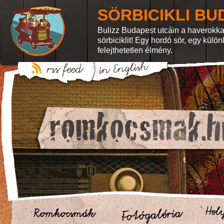
SÖRBICIKLI BU
Bulizz Budapest utcáin a haverokka
sörbiciklit! Egy hordó sör, egy külö
felejthetetlen élmény.