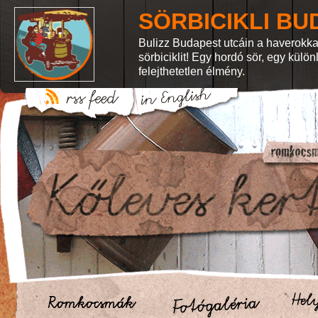
SÖRBICIKLI BU
Bulizz Budapest utcáin a haverokka
sörbiciklit! Egy hordó sör, egy külö
felejthetetlen élmény.