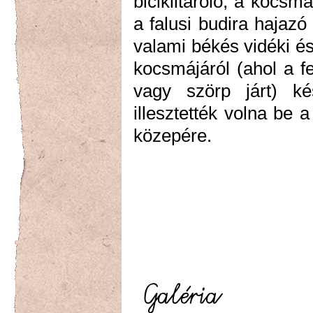
biciklitároló, a kocs
a falusi budira hajazó
valami békés vidéki é
kocsmájáról (ahol a fe
vagy szörp járt) ké
illesztették volna be 
közepére.