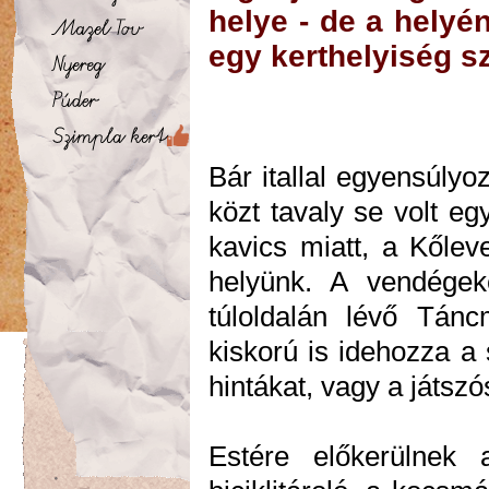
helye - de a helyén
egy kerthelyiség s
Bár itallal egyensúlyoz
közt tavaly se volt e
kavics miatt, a Kőlev
helyünk. A vendégek
túloldalán lévő Tánc
kiskorú is idehozza a s
hintákat, vagy a játszó
Estére előkerülnek 