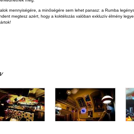
merkedhetnek meg.
talok mennyiségére, a minőségére sem lehet panasz: a Rumba legény
ndent megtesz azért, hogy a koktélozás valóban exkluzív élmény legyen!
jártok!