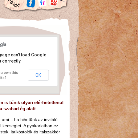
 page can't load Google
 correctly.
Rumba Cafe
IX., Lónyai utca 28.
ou own this
OK
ite?
 is tűnik olyan elérhetetlenül
 szabad ég alatt.
ami - ha hihetünk az invitáló
 kecsegtet. A gyakorlatban ez
tek, italkóstolók és italszakkör