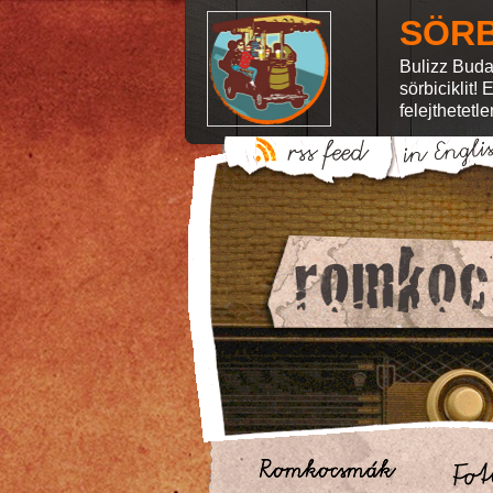
SÖRB
Bulizz Buda
sörbiciklit!
felejthetetl