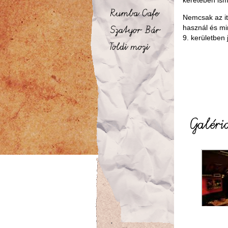
keretében is
Nemcsak az i
használ és mi
9. kerületben 