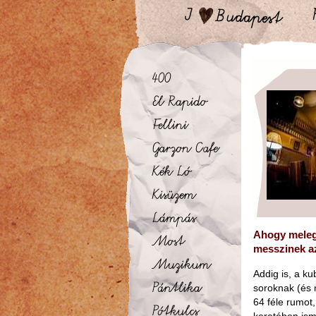
Ahogy melegs
messzinek az
Addig is, a k
soroknak (és 
64 féle rumot,