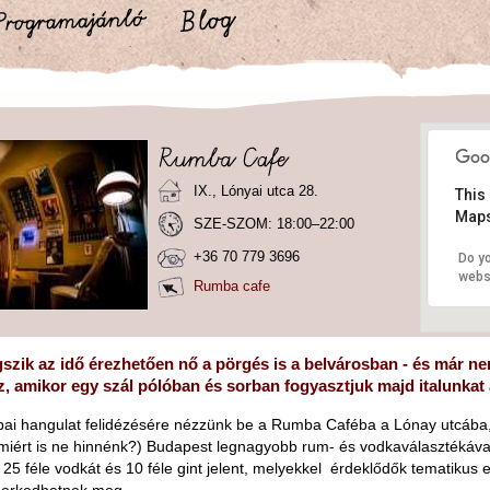
IX., Lónyai utca 28.
This
Maps
SZE-SZOM: 18:00–22:00
+36 70 779 3696
Do y
webs
Rumba cafe
zik az idő érezhetően nő a pörgés is a belvárosban - és már nem
, amikor egy szál pólóban és sorban fogyasztjuk majd italunkat a
ubai hangulat felidézésére nézzünk be a Rumba Caféba a Lónay utcába, 
miért is ne hinnénk?) Budapest legnagyobb rum- és vodkaválasztékával
 25 féle vodkát és 10 féle gint jelent, melyekkel érdeklődők tematikus es