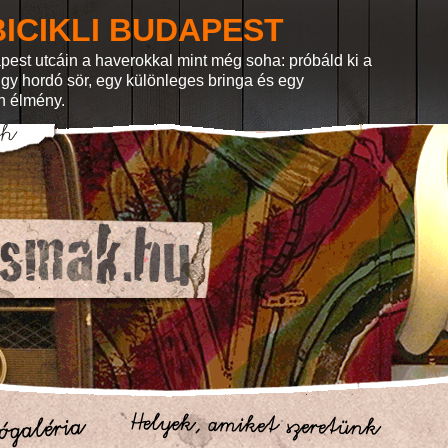
ICIKLI BUDAPEST
pest utcáin a haverokkal mint még soha: próbáld ki a
 Egy hordó sör, egy különleges bringa és egy
en élmény.