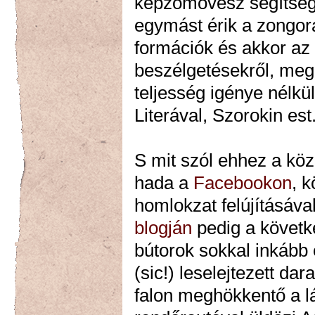
képzőmővész segítségév
egymást érik a zongor
formációk és akkor az
beszélgetésekről, meg 
teljesség igénye nélkü
Literával, Szorokin est.
S mit szól ehhez a kö
hada a
Facebookon
, 
homlokzat felújításáv
blogján
pedig a következ
bútorok sokkal inkább 
(sic!) leselejtezett da
falon meghökkentő a lá