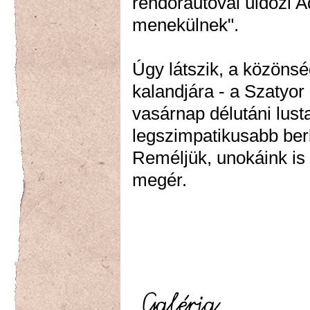
rendőrautóval üldözi A
menekülnek".
Úgy látszik, a közöns
kalandjára - a Szatyor
vasárnap délutáni lust
legszimpatikusabb ber
Reméljük, unokáink is 
megér.