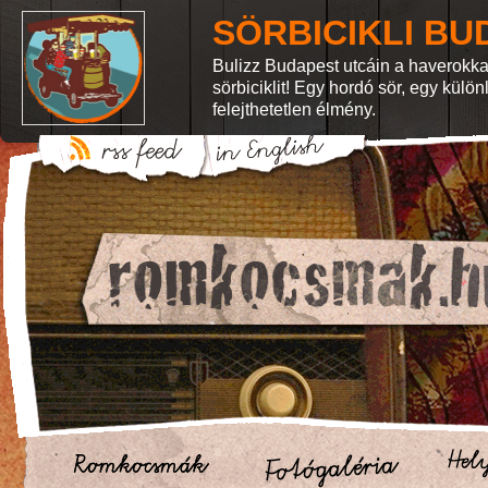
SÖRBICIKLI BU
Bulizz Budapest utcáin a haverokka
sörbiciklit! Egy hordó sör, egy külö
felejthetetlen élmény.