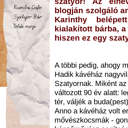
szatyor! Az elne
blogján szolgáló a
Karinthy belépe
kialakított bárba, a
hiszen ez egy szat
A többi pedig, ahogy 
Hadik kávéház nagyvilá
Szatyornak. Miként az
változott 90 év alatt: 
tér, váljék a buda(pest
Anno a kávéház volt e
mővészkocsmák - gondo