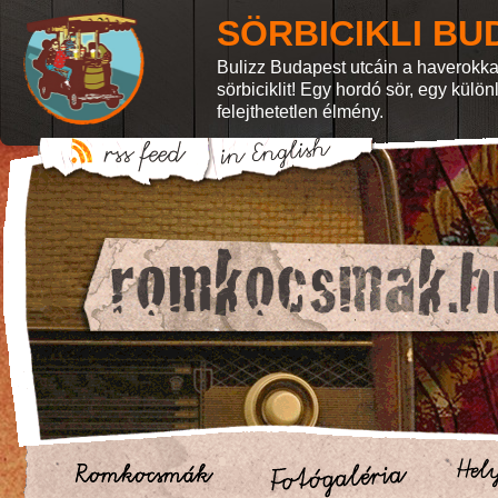
SÖRBICIKLI BU
Bulizz Budapest utcáin a haverokka
sörbiciklit! Egy hordó sör, egy külö
felejthetetlen élmény.