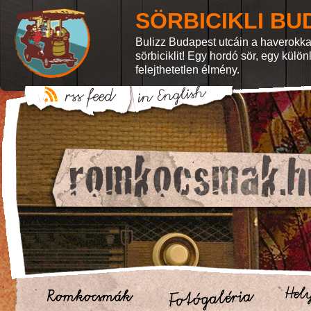
SÖRBICIKLI BU
Bulizz Budapest utcáin a haverokka
sörbiciklit! Egy hordó sör, egy külö
felejthetetlen élmény.