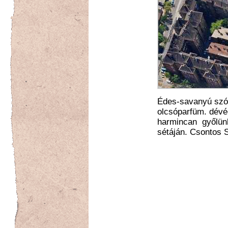
Édes-savanyú szó
olcsóparfüm. dévé
harmincan győlünk
sétáján. Csontos 