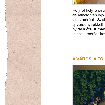
Helyről helyre jár
de mindig van egy
visszatérünk. Szu
új versenyzőkkel! 
nyitása óta. Kimen
jelenti - ráérős, k
A VÁROS, A FO