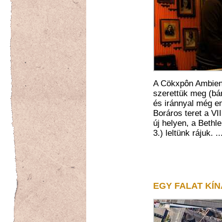
A Cökxpôn Ambient
szerettük meg (bár
és iránnyal még en
Boráros teret a VI
új helyen, a Bethl
3.) leltünk rájuk. .
EGY FALAT KÍ