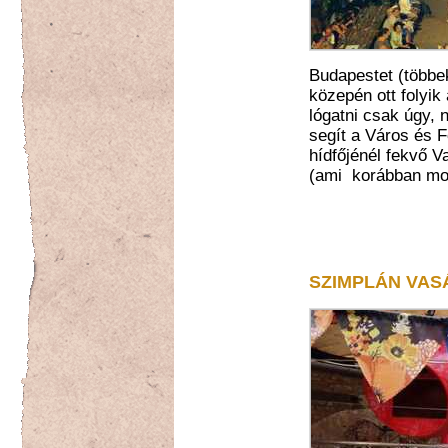
Budapestet (többek
közepén ott folyik 
lógatni csak úgy, 
segít a Város és F
hídfőjénél fekvő 
(ami korábban mo
SZIMPLÁN VASÁ