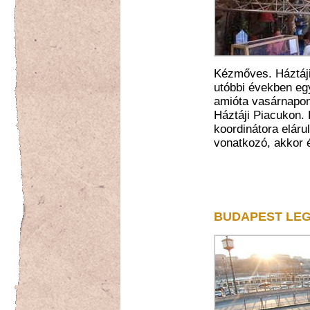
Kézmőves. Háztáji
utóbbi években egy
amióta vasárnapon
Háztáji Piacukon. 
koordinátora elárul
vonatkozó, akkor 
BUDAPEST LE