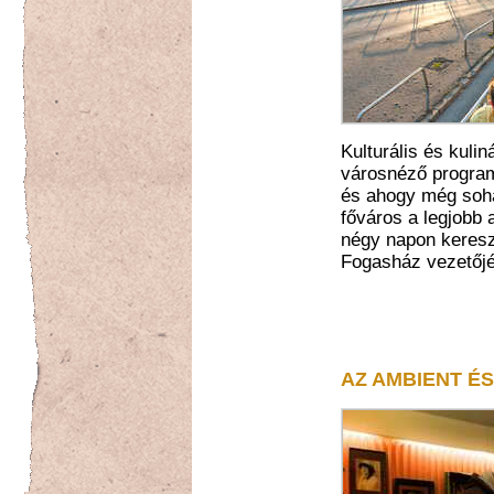
Kulturális és kuli
városnéző program
és ahogy még soha
főváros a legjobb 
négy napon keresz
Fogasház vezetőjé
AZ AMBIENT É