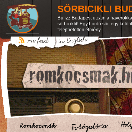
SÖRBICIKLI BU
Bulizz Budapest utcáin a haverokka
sörbiciklit! Egy hordó sör, egy külö
felejthetetlen élmény.