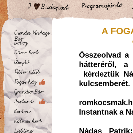
A FOG
Összeolvad a 
hátteréről, 
kérdeztük Nád
kulcsemberét.
romkocsmak.h
Instantnak a N
Nádas Patrik: