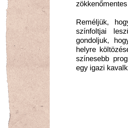
zökkenőmentes 
Reméljük, hog
színfoltjai le
gondoljuk, ho
helyre költözés
színesebb progr
egy igazi kavalk