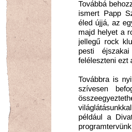
Továbbá behozz
ismert Papp Sz
éled újjá, az e
majd helyet a ro
jellegű rock k
pesti éjszaka
feléleszteni ezt
Továbbra is nyi
szívesen befo
összeegyezte
világlátásunkka
például a Diva
programtervünk