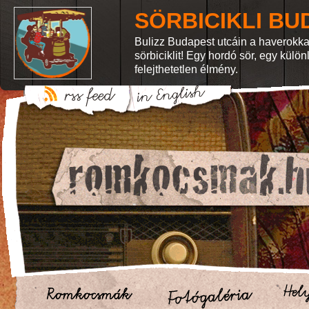
SÖRBICIKLI BU
Bulizz Budapest utcáin a haverokka
sörbiciklit! Egy hordó sör, egy külö
felejthetetlen élmény.