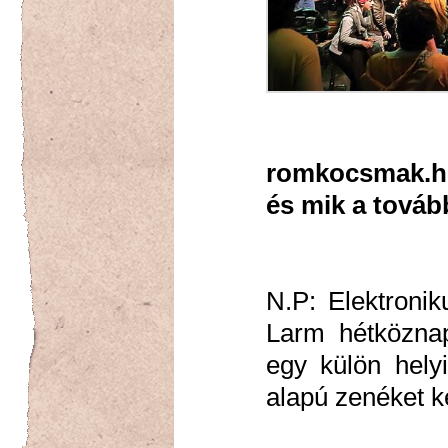
romkocsmak.h
és mik a tovább
N.P: Elektronik
Larm hétköznap 
egy külön hely
alapú zenéket 