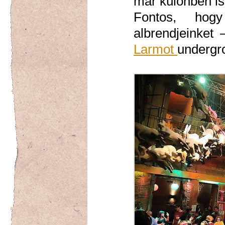
már különben is
Fontos, hog
albrendjeinket
Larmot
undergro