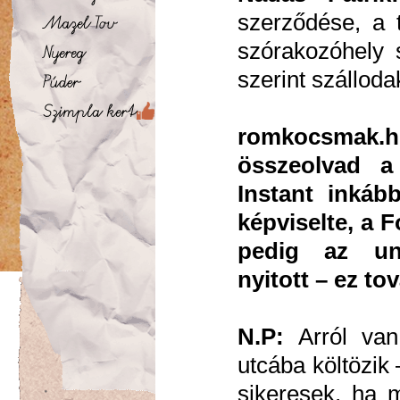
szerződése, a 
szórakozóhely 
szerint szálloda
romkocsmak.h
összeolvad a
Instant inkáb
képviselte, a 
pedig az und
nyitott – ez t
N.P:
Arról van
utcába költözik
sikeresek, ha 